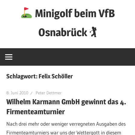
Zum
Minigolf beim VfB
Inhalt
springen
Osnabrück 🏌
Schlagwort:
Felix Schöller
8. Juni 2010
Peter Dettmer
Wilhelm Karmann GmbH gewinnt das 4.
Firmenteamturnier
Nach drei mehr oder weniger verregneten Ausgaben des
Firmenteamturniers war uns der Wettergott in diesem