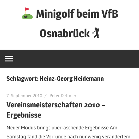
Zum
Minigolf beim VfB
Inhalt
springen
Osnabrück 🏌
Schlagwort:
Heinz-Georg Heidemann
7. September 2010
Peter Dettmer
Vereinsmeisterschaften 2010 –
Ergebnisse
Neuer Modus bringt überraschende Ergebnisse Am
Samstag fand die Vorrunde nach nur wenig verändertem