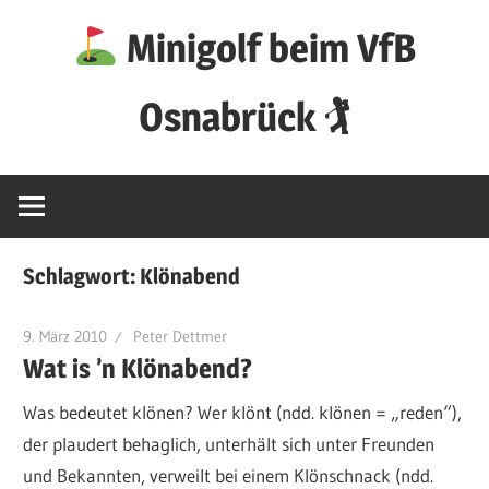
Zum
Minigolf beim VfB
Inhalt
springen
Osnabrück 🏌
Schlagwort:
Klönabend
9. März 2010
Peter Dettmer
Wat is ’n Klönabend?
Was bedeutet klönen? Wer klönt (ndd. klönen = „reden“),
der plaudert behaglich, unterhält sich unter Freunden
und Bekannten, verweilt bei einem Klönschnack (ndd.