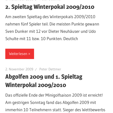
2. Spieltag Winterpokal 2009/2010
Am zweiten Spieltag des Winterpokals 2009/2010
nahmen fünf Spieler teil. Die meisten Punkte gewann
Sven Dunker mit 12 vor Dieter Neuhäuser und Udo
Schulte mit 11 bzw. 10 Punkten. Deutlich
Weiterlesen
2. November 2009
Peter Dettmer
Abgolfen 2009 und 1. Spieltag
Winterpokal 2009/2010
Das offizielle Ende der Minigolfsaison 2009 ist erreicht!
Am gestrigen Sonntag fand das Abgolfen 2009 mit
immerhin 10 Teilnehmern statt. Sieger des Wettbewerbs