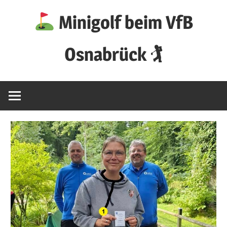
Zum
Minigolf beim VfB
Inhalt
springen
Osnabrück 🏌