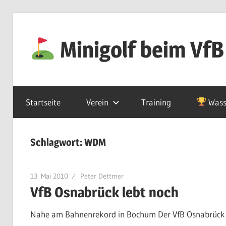
Zum
Inhalt
Minigolf beim VfB
springen
Startseite
Verein
Training
Wass
Schlagwort:
WDM
13. Mai 2010
Peter Dettmer
VfB Osnabrück lebt noch
Nahe am Bahnenrekord in Bochum Der VfB Osnabrück er