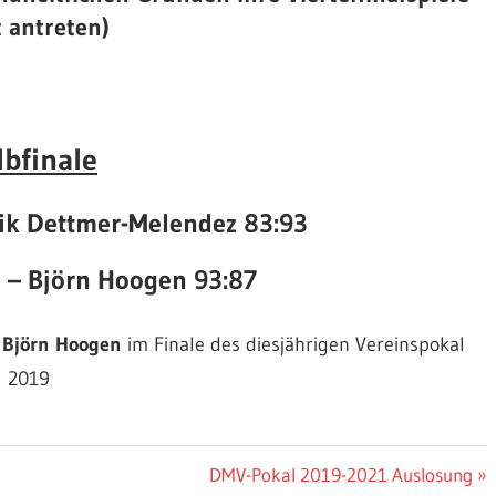
t antreten)
lbfinale
ik Dettmer-Melendez 83:93
e –
Björn Hoogen
93:87
d
Björn Hoogen
im Finale des diesjährigen Vereinspokal
2019
Nächster
DMV-Pokal 2019-2021 Auslosung