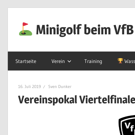
Zum
Inhalt
Minigolf beim VfB
springen
Startseite
Verein
Training
Wass
16. Juli 2019
Sven Dunker
Vereinspokal Viertelfinal