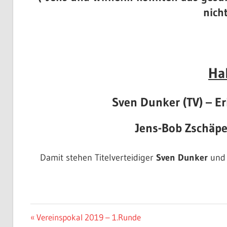
nich
Ha
Sven Dunker (TV)
– Er
Jens-Bob Zschäp
Damit stehen Titelverteidiger
Sven Dunker
un
VFB
Beitragsnavigation
Vorheriger
Vereinspokal 2019 – 1.Runde
OSNABRÜCK