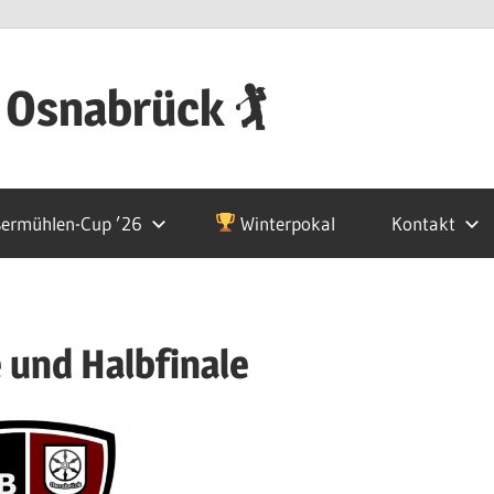
 Osnabrück 🏌
ermühlen-Cup ’26
Winterpokal
Kontakt
e und Halbfinale