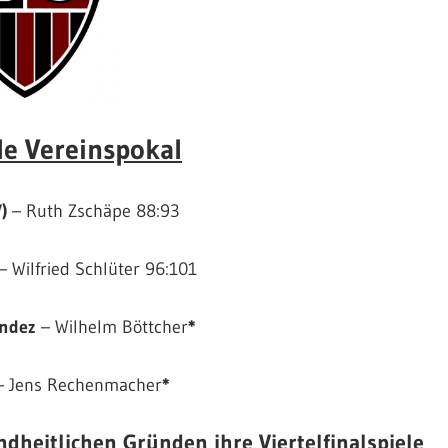
ale Vereinspokal
)
– Ruth Zschäpe 88:93
– Wilfried Schlüter 96:101
endez
– Wilhelm Böttcher
*
 Jens Rechenmacher
*
dheitlichen Gründen ihre Viertelfinalspiele