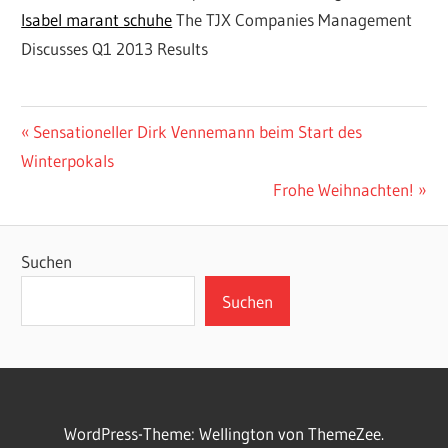
Isabel marant schuhe
The TJX Companies Management
Discusses Q1 2013 Results
WINTERPOKAL
LEISTUNGSSPORT
Beitragsnavigation
Vorheriger
Sensationeller Dirk Vennemann beim Start des
Beitrag:
Winterpokals
VFB
OSNABRÜCK
Nächster
Frohe Weihnachten!
Beitrag:
VFB-INTERNE
WETTBEWERBE
Suchen
Suchen
WordPress-Theme: Wellington von ThemeZee.