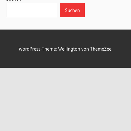
SENIORENMANNSCHAFT
VFB
Suchen
OSNABRÜCK
WordPress-Theme: Wellington von ThemeZee.