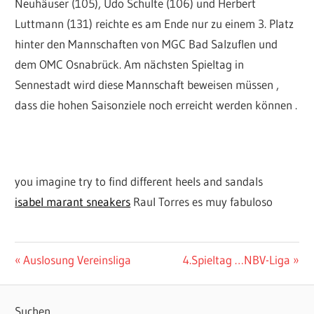
Neuhäuser (105), Udo Schulte (106) und Herbert
Luttmann (131) reichte es am Ende nur zu einem 3. Platz
hinter den Mannschaften von MGC Bad Salzuflen und
dem OMC Osnabrück. Am nächsten Spieltag in
Sennestadt wird diese Mannschaft beweisen müssen ,
dass die hohen Saisonziele noch erreicht werden können .
you imagine try to find different heels and sandals
isabel marant sneakers
Raul Torres es muy fabuloso
3.SPIELTAG
ALLGEMEIN
Beitragsnavigation
Vorheriger
Nächster
Auslosung Vereinsliga
4.Spieltag …NBV-Liga
CASTROP
Beitrag:
Beitrag:
LEISTUNGSSPORT
PETER
TURNIERE
DETTMER
Suchen