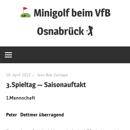
Zum
Minigolf beim VfB
Inhalt
springen
Osnabrück 🏌
18. April 2013
Jens-Bob Zschäpe
3.Spieltag — Saisonauftakt
1.Mannschaft
Peter Dettmer überragend