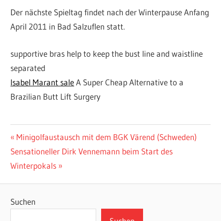
Der nächste Spieltag findet nach der Winterpause Anfang
April 2011 in Bad Salzuflen statt.
supportive bras help to keep the bust line and waistline
separated
Isabel Marant sale
A Super Cheap Alternative to a
Brazilian Butt Lift Surgery
VERBANDSLIGA
LEISTUNGSSPORT
Beitragsnavigation
Vorheriger
Minigolfaustausch mit dem BGK Värend (Schweden)
VFB
Nächster
Beitrag:
Sensationeller Dirk Vennemann beim Start des
TURNIERE
OSNABRÜCK
Beitrag:
Winterpokals
VFB
OSNABRÜCK
Suchen
Suchen