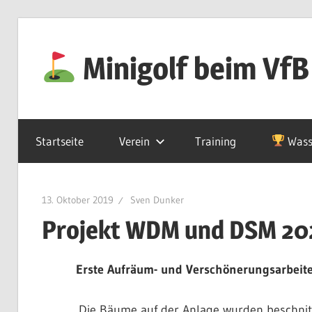
Zum
Inhalt
Minigolf beim VfB
springen
Startseite
Verein
Training
Wass
13. Oktober 2019
Sven Dunker
Projekt WDM und DSM 20
Erste Aufräum- und Verschönerungsarbeite
Die Bäume auf der Anlage wurden beschnit