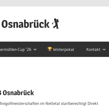
 Osnabrück 🏌
ermühlen-Cup ’26
Winterpokal
Kontakt
B Osnabrück
Minigolfmeisterschaften im Nettetal startberechtigt Direkt