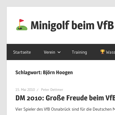
Zum
Inhalt
Minigolf beim VfB
springen
Startseite
Verein
Training
Wass
Schlagwort:
Björn Hoogen
15. Mai 2010
Peter Dettmer
DM 2010: Große Freude beim Vf
Vier Spieler des VfB Osnabrück sind für die Deutschen 