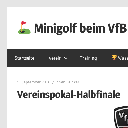
Zum
Inhalt
Minigolf beim VfB
springen
Startseite
Verein
Training
Wass
5. September 2016
Sven Dunker
Vereinspokal-Halbfinale