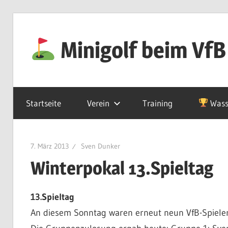
Zum
Inhalt
Minigolf beim VfB
springen
Startseite
Verein
Training
Wass
7. März 2013
Sven Dunker
Winterpokal 13.Spieltag
13.Spieltag
An diesem Sonntag waren erneut neun VfB-Spieler