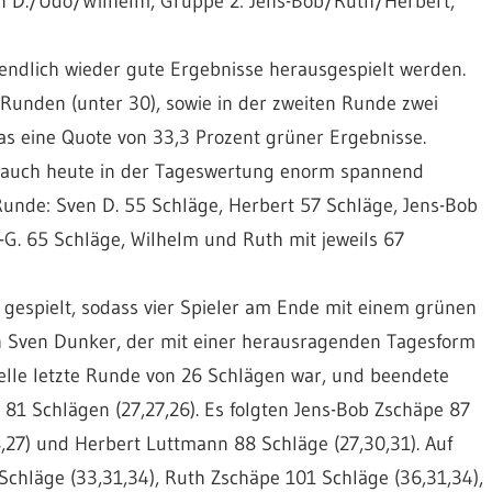
n D./Udo/Wilhelm, Gruppe 2: Jens-Bob/Ruth/Herbert,
ndlich wieder gute Ergebnisse herausgespielt werden.
 Runden (unter 30), sowie in der zweiten Runde zwei
s eine Quote von 33,3 Prozent grüner Ergebnisse.
s auch heute in der Tageswertung enorm spannend
unde: Sven D. 55 Schläge, Herbert 57 Schläge, Jens-Bob
-G. 65 Schläge, Wilhelm und Ruth mit jeweils 67
gespielt, sodass vier Spieler am Ende mit einem grünen
h Sven Dunker, der mit einer herausragenden Tagesform
elle letzte Runde von 26 Schlägen war, und beendete
81 Schlägen (27,27,26). Es folgten Jens-Bob Zschäpe 87
,27) und Herbert Luttmann 88 Schläge (27,30,31). Auf
Schläge (33,31,34), Ruth Zschäpe 101 Schläge (36,31,34),