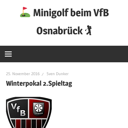
Zum
Minigolf beim VfB
Inhalt
springen
Osnabrück 🏌
25. November 2016
Sven Dunker
Winterpokal 2.Spieltag