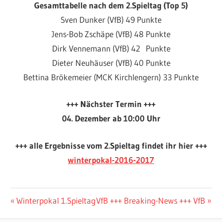
Gesamttabelle nach dem 2.Spieltag (Top 5)
Sven Dunker (VfB) 49 Punkte
Jens-Bob Zschäpe (VfB) 48 Punkte
Dirk Vennemann (VfB) 42 Punkte
Dieter Neuhäuser (VfB) 40 Punkte
Bettina Brökemeier (MCK Kirchlengern) 33 Punkte
+++ Nächster Termin +++
04. Dezember ab 10:00 Uhr
+++ alle Ergebnisse vom 2.Spieltag findet ihr hier +++
winterpokal-2016-2017
VFB
Beitragsnavigation
Vorheriger
Nächster
Winterpokal 1.Spieltag
VfB +++ Breaking-News +++ VfB
OSNABRÜCK
Beitrag:
Beitrag: