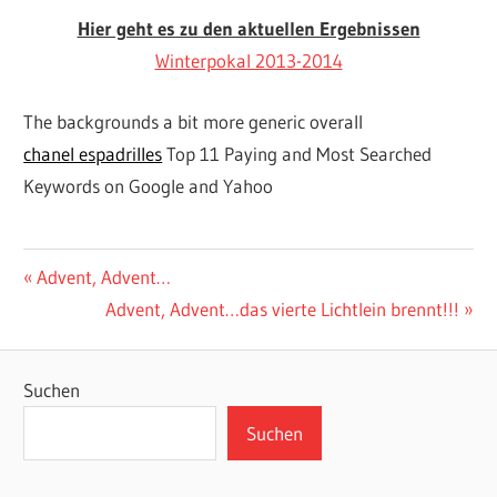
Hier geht es zu den aktuellen Ergebnissen
Winterpokal 2013-2014
The backgrounds a bit more generic overall
chanel espadrilles
Top 11 Paying and Most Searched
Keywords on Google and Yahoo
7.SPIELTAG
ALLGEMEIN
Beitragsnavigation
Vorheriger
Advent, Advent…
INTERNER
Beitrag:
Nächster
Advent, Advent…das vierte Lichtlein brennt!!!
VFB
WETTBEWERB
OSNABRÜCK
Beitrag:
WINTERPOKAL
VFB-INTERNE
Suchen
WETTBEWERBE
Suchen