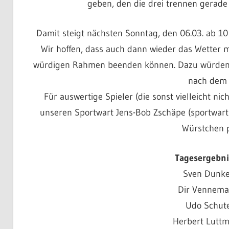
geben, den die drei trennen gerade
Damit steigt nächsten Sonntag, den 06.03. ab 10
Wir hoffen, dass auch dann wieder das Wetter m
würdigen Rahmen beenden können. Dazu würden wi
nach dem 
Für auswertige Spieler (die sonst vielleicht nic
unseren Sportwart Jens-Bob Zschäpe (sportwart@
Würstchen p
Tagesergebnis
Sven Dunke
Dir Vennema
Udo Schute
Herbert Luttm