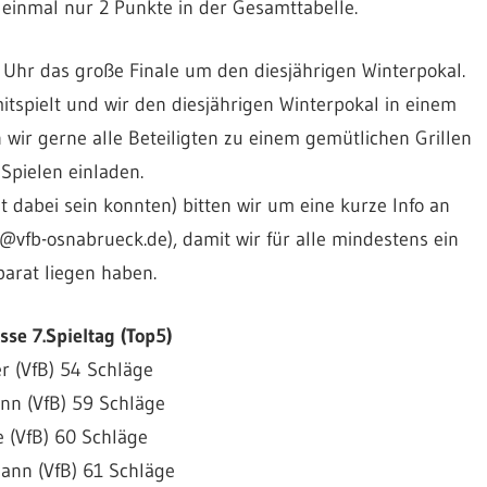
 einmal nur 2 Punkte in der Gesamttabelle.
 Uhr das große Finale um den diesjährigen Winterpokal.
itspielt und wir den diesjährigen Winterpokal in einem
r gerne alle Beteiligten zu einem gemütlichen Grillen
Spielen einladen.
ht dabei sein konnten) bitten wir um eine kurze Info an
vfb-osnabrueck.de), damit wir für alle mindestens ein
arat liegen haben.
se 7.Spieltag (Top5)
r (VfB) 54 Schläge
nn (VfB) 59 Schläge
 (VfB) 60 Schläge
ann (VfB) 61 Schläge