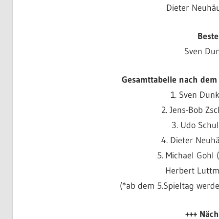
Dieter Neuhäu
Beste
Sven Dun
Gesamttabelle nach dem 7
1. Sven Dunk
2. Jens-Bob Zs
3. Udo Schul
4. Dieter Neuh
5. Michael Gohl
Herbert Luttm
(*ab dem 5.Spieltag werde
+++ Näch