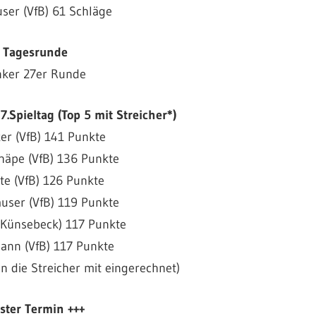
ser (VfB) 61 Schläge
 Tagesrunde
ker 27er Runde
.Spieltag (Top 5 mit Streicher*)
er (VfB) 141 Punkte
chäpe (VfB) 136 Punkte
te (VfB) 126 Punkte
äuser (VfB) 119 Punkte
 (Künsebeck) 117 Punkte
ann (VfB) 117 Punkte
n die Streicher mit eingerechnet)
ster Termin +++