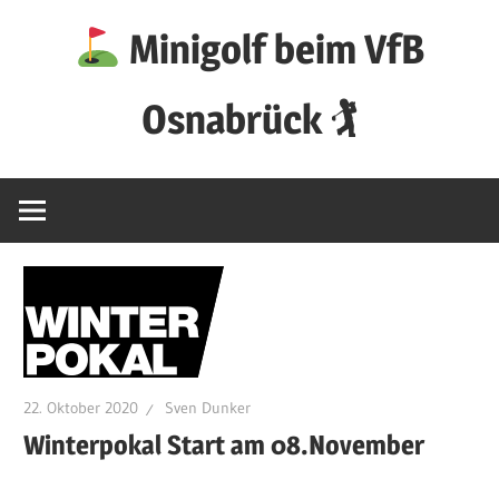
Zum
Minigolf beim VfB
Inhalt
springen
Osnabrück 🏌
22. Oktober 2020
Sven Dunker
Winterpokal Start am 08.November