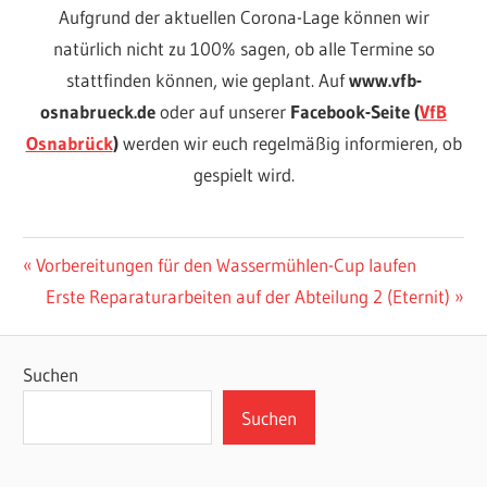
Aufgrund der aktuellen Corona-Lage können wir
natürlich nicht zu 100% sagen, ob alle Termine so
stattfinden können, wie geplant. Auf
www.vfb-
osnabrueck.de
oder auf unserer
Facebook-Seite (
VfB
Osnabrück
)
werden wir euch regelmäßig informieren, ob
gespielt wird.
VFB
Beitragsnavigation
Vorheriger
Vorbereitungen für den Wassermühlen-Cup laufen
OSNABRÜCK
Beitrag:
Nächster
Erste Reparaturarbeiten auf der Abteilung 2 (Eternit)
Beitrag:
Suchen
Suchen