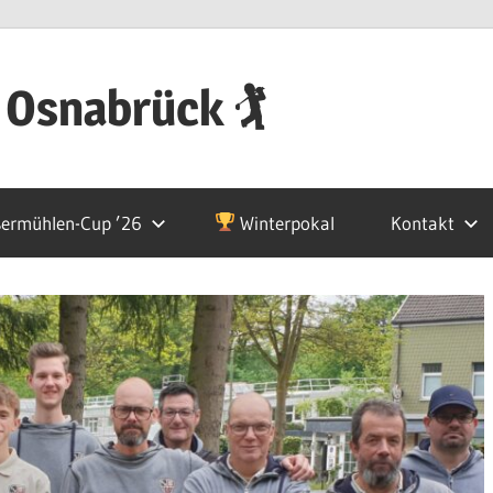
 Osnabrück 🏌
ermühlen-Cup ’26
Winterpokal
Kontakt