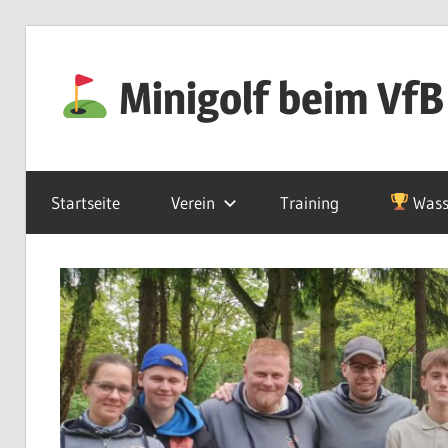
Zum
Inhalt
Minigolf beim VfB
springen
Startseite
Verein
Training
Wass