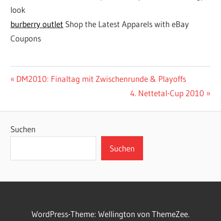
look
burberry outlet
Shop the Latest Apparels with eBay
Coupons
DM2010
Beitragsnavigation
Vorheriger
DM2010: Finaltag mit Zwischenrunde & Playoffs
Beitrag:
Nächster
4. Nettetal-Cup 2010
TURNIERE
Beitrag:
Suchen
Suchen
WordPress-Theme: Wellington von ThemeZee.