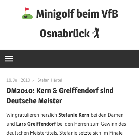
Zum
Minigolf beim VfB
Inhalt
springen
Osnabrück 🏌
18. Juli 2010
Stefan Härtel
DM2010: Kern & Greiffendorf sind
Deutsche Meister
Wir gratulieren herzlich
Stefanie Kern
bei den Damen
und
Lars Greiffendorf
bei den Herren zum Gewinn des
deutschen Meistertitels. Stefanie setzte sich im Finale