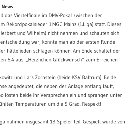
News
 das Viertelfinale im DMV-Pokal zwischen der
 Rekordpokalsieger 1.MGC Mainz (1.Liga) statt. Dieses
r, Herbert und Wilhelm) nicht nehmen und schauten sich
hlentscheidung war, konnte man ab der ersten Runde
eder hätte jeden schlagen können. Am Ende schaltet der
nen 6:4 aus. „Herzlichen Glückwunsch“ zum Erreichen
owitz und Lars Zornstein (beide KSV Baltrum). Beide
Ahse angedeutet, die neben der Anlage entlang läuft,
So lösten beide ihr Versprechen ein und sprangen unter
efühlten Temperaturen um die 5 Grad. Respekt!
iga nahmen insgesamt 13 Spieler teil. Gespielt wurde von