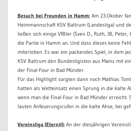
Besuch bei Freunden in Hamm:
Am 23.Okober fand
Heimmannschaft KSV Baltrum (Landesliga) und dem
ließen sich einige VfBler (Sven D., Ruth, JB, Pete
die Partie in Hamm an. Und dass dieses keine Fe
miterleben. Es war ein packendes Spiel, in dem j
KSV Baltrum den Bundesligisten aus Mainz mit ei
der Final-Four in Bad Münder.
Für das Highlight sorgten dann noch Mathias Tomk
hatten als Wetteinsatz einen Sprung in die kalte 
wenn man die Final-Four in Bad Münder erreicht. 
lauten Anfeuerungsrufen in die kalte Ahse, bei g
Vereinsliga (Eternit):
An der diesjährigen Vereinsl