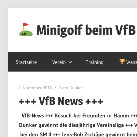
Zum
Inhalt
Minigolf beim VfB
springen
Startseite
Verein
Training
Wass
2. November 2016
Sven Dunker
+++ VfB News +++
VfB-News +++ Besuch bei Freunden in Hamm ++
Dunker gewinnt die diesjährige Vereinsliga +++ 
bei den SM II +++ Jens-Bob Zschäpe gewinnt beim