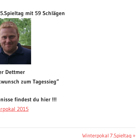
5.Spieltag mit 59 Schlägen
er Dettmer
kwunsch zum Tagessieg“
nisse findest du hier !!!
erpokal 2015
Nächster
Winterpokal 7.Spieltag