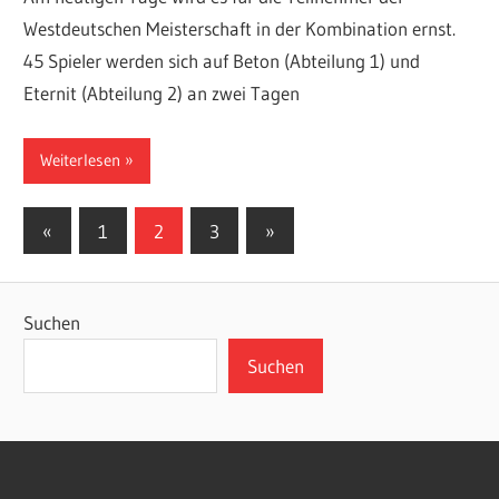
Westdeutschen Meisterschaft in der Kombination ernst.
45 Spieler werden sich auf Beton (Abteilung 1) und
Eternit (Abteilung 2) an zwei Tagen
Weiterlesen
Seitennummerierung
Vorherige
Nächste
«
1
2
3
»
Beiträge
Beiträge
der
Beiträge
Suchen
Suchen